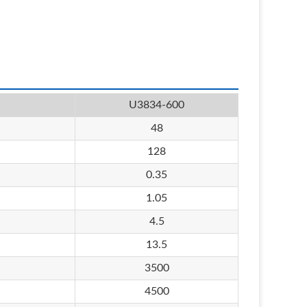
U3834-600
48
128
0.35
1.05
4.5
13.5
3500
4500