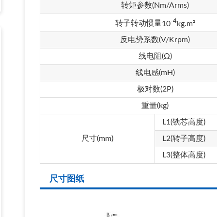
转矩参数
(Nm/Arms)
-4
转子转动惯量
10
kg.m²
反电势系数
(V/Krpm)
线电阻
(Ω)
线电感
(mH)
极对数
(2P)
重量(kg)
L1(铁芯高度)
尺寸(mm)
L2(转子高度)
L3(整体高度)
尺寸图纸