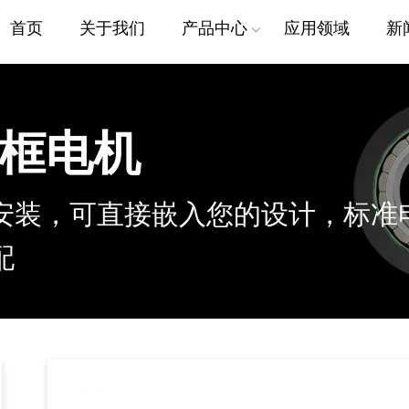
首页
关于我们
产品中心
应用领域
新
无框力矩电机
无框外转电机
框电机
线性关节电机
摆线轴承减速器
电感单双编码器
安装，可直接嵌入您的设计，标准
DD马达转台电机
无框
配