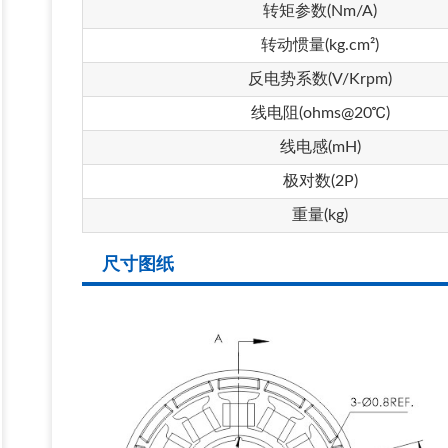
转矩参数
(Nm/A)
转动惯量(
kg.cm²)
反电势系数
(V/Krpm)
线电阻
(ohms@20℃)
线电感
(mH)
极对数
(2P)
重量
(kg)
尺寸图纸