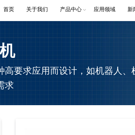
首页
关于我们
产品中心
应用领域
新
无框力矩电机
无框外转电机
机
线性关节电机
摆线轴承减速器
电感单双编码器
种高要求应用而设计，如机器人、
DD马达转台电机
无框
需求