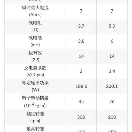
瞬时最大电流
7
7
(Arms)
线电阻
3.7
5.9
(Ω)
线电感
3.8
6
(mH)
极对数
14
14
(2P)
反电势系数
2
3.4
(V/Krpm)
额定输出功率
188.6
220.1
(W)
转子转动惯量
45
76
-4
(10
kg.m²)
额定转速
300
200
(rpm)
最高转速